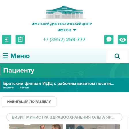
ИРКУТСКИЙ ДИАГНОСТИЧЕСКИЙ ЦЕНТР
ИРКУТСК
+7 (3952)
259-777
☰ Меню
Пациенту
О ЦЕНТРЕ
Братский филиал ИДЦ с рабочим визитом посетил министр здравоохранения
УСЛУГИ И ЦЕНЫ
Пациенту
Новости
ПАЦИЕНТУ
НАВИГАЦИЯ ПО РАЗДЕЛУ
ВРАЧУ
ВИЗИТ МИНИСТРА ЗДРАВООХРАНЕНИЯ ОЛЕГА ЯРОШЕНКО В БРАТСК
ПРАВОВАЯ ИНФОРМАЦИЯ