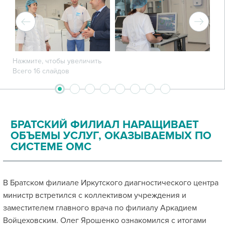
Нажмите, чтобы увеличить
Всего 16 слайдов
2
3
4
5
6
7
8
1
БРАТСКИЙ ФИЛИАЛ НАРАЩИВАЕТ
ОБЪЕМЫ УСЛУГ, ОКАЗЫВАЕМЫХ ПО
СИСТЕМЕ ОМС
В Братском филиале Иркутского диагностического центра
министр встретился с коллективом учреждения и
заместителем главного врача по филиалу Аркадием
Войцеховским. Олег Ярошенко ознакомился с итогами