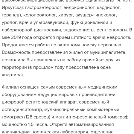
высококвалифицированные врачи-специалисты (в т.ч. из г.
Иркутска): гастроэнтеролог, эндокринолог, кардиолог,
терапевт, колопроктолог, хирург, акушер-гинеколог,
уролог, врачи ультразвуковой, функциональной и
лабораторной диагностики, эндоскописты, рентгенологи. В
мае 2019 года откроется прием штатного врача-невролога.
Продолжается работа по активному поиску персонала.
Возможность предоставления жилья от муниципалитета
позволила бы привлекать на работу врачей из других
территорий (в прошлом году предоставлена одна
квартира).
Филиал оснащен самым современным медицинским
оборудованием ведущих мировых производителей:
цифровой рентгеновский аппарат, современный
остеоденситометр, мультиспиральный компьютерный
томограф (128 срезов) и магнитно-резонансный томограф
мощностью 1,5 Тесла. Открыта автоматизированная
клинико-диагностическая лаборатория, отделение