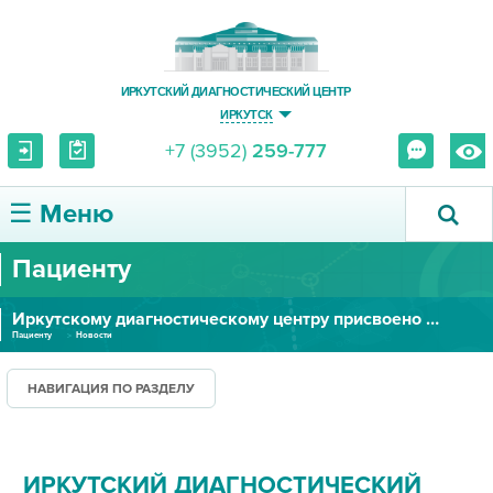
ИРКУТСКИЙ ДИАГНОСТИЧЕСКИЙ ЦЕНТР
ИРКУТСК
+7 (3952)
259-777
☰ Меню
Пациенту
О ЦЕНТРЕ
Иркутскому диагностическому центру присвоено имя Игоря Васильевича Ушакова
УСЛУГИ И ЦЕНЫ
Пациенту
Новости
ПАЦИЕНТУ
НАВИГАЦИЯ ПО РАЗДЕЛУ
ВРАЧУ
ИРКУТСКИЙ ДИАГНОСТИЧЕСКИЙ
ПРАВОВАЯ ИНФОРМАЦИЯ