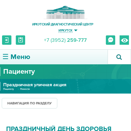
ИРКУТСКИЙ ДИАГНОСТИЧЕСКИЙ ЦЕНТР
ИРКУТСК
+7 (3952)
259-777
☰ Меню
Пациенту
О ЦЕНТРЕ
Праздничная уличная акция
УСЛУГИ И ЦЕНЫ
Пациенту
Новости
ПАЦИЕНТУ
НАВИГАЦИЯ ПО РАЗДЕЛУ
ВРАЧУ
ПРАЗДНИЧНЫЙ ДЕНЬ ЗДОРОВЬЯ
ПРАВОВАЯ ИНФОРМАЦИЯ