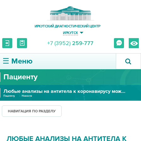
ИРКУТСКИЙ ДИАГНОСТИЧЕСКИЙ ЦЕНТР
ИРКУТСК
+7 (3952)
259-777
☰ Меню
Пациенту
О ЦЕНТРЕ
Любые анализы на антитела к коронавирусу можно сдать в ИДЦ
УСЛУГИ И ЦЕНЫ
Пациенту
Новости
ПАЦИЕНТУ
НАВИГАЦИЯ ПО РАЗДЕЛУ
ВРАЧУ
ЛЮБЫЕ АНАЛИЗЫ НА АНТИТЕЛА К
ПРАВОВАЯ ИНФОРМАЦИЯ