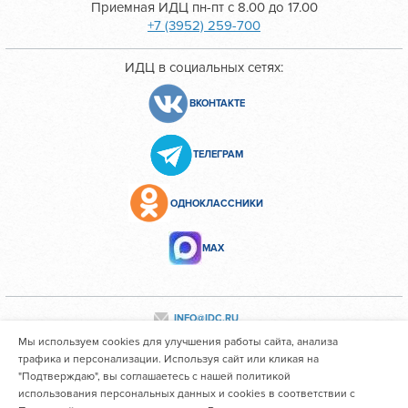
Приемная ИДЦ пн-пт с 8.00 до 17.00
+7 (3952) 259-700
ИДЦ в социальных сетях:
ВКОНТАКТЕ
ТЕЛЕГРАМ
ОДНОКЛАССНИКИ
МАХ
INFO@IDC.RU
Мы используем cookies для улучшения работы сайта, анализа
трафика и персонализации. Используя сайт или кликая на
"Подтверждаю", вы соглашаетесь с нашей политикой
Все персональные данные сотрудников размещены с их
использования персональных данных и cookies в соответствии с
согласия