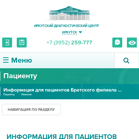
ИРКУТСКИЙ ДИАГНОСТИЧЕСКИЙ ЦЕНТР
ИРКУТСК
+7 (3952)
259-777
☰ Меню
Пациенту
О ЦЕНТРЕ
Информация для пациентов Братского филиала ИДЦ
УСЛУГИ И ЦЕНЫ
Пациенту
Новости
ПАЦИЕНТУ
НАВИГАЦИЯ ПО РАЗДЕЛУ
ВРАЧУ
ИНФОРМАЦИЯ ДЛЯ ПАЦИЕНТОВ
ПРАВОВАЯ ИНФОРМАЦИЯ