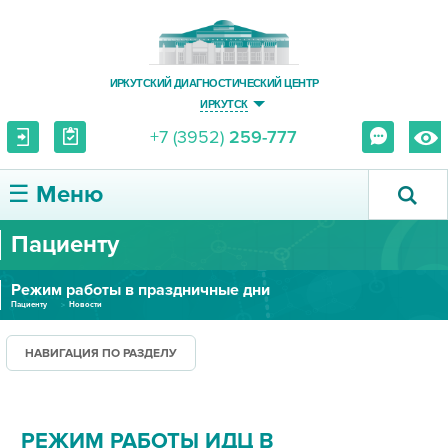
ИРКУТСКИЙ ДИАГНОСТИЧЕСКИЙ ЦЕНТР
ИРКУТСК
+7 (3952)
259-777
☰ Меню
Пациенту
О ЦЕНТРЕ
Режим работы в праздничные дни
УСЛУГИ И ЦЕНЫ
Пациенту
Новости
ПАЦИЕНТУ
НАВИГАЦИЯ ПО РАЗДЕЛУ
ВРАЧУ
РЕЖИМ РАБОТЫ ИДЦ В
ПРАВОВАЯ ИНФОРМАЦИЯ