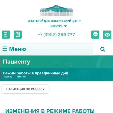
ИРКУТСКИЙ ДИАГНОСТИЧЕСКИЙ ЦЕНТР
ИРКУТСК
+7 (3952)
259-777
☰ Меню
Пациенту
О ЦЕНТРЕ
Режим работы в праздничные дни
УСЛУГИ И ЦЕНЫ
Пациенту
Новости
ПАЦИЕНТУ
НАВИГАЦИЯ ПО РАЗДЕЛУ
ВРАЧУ
ИЗМЕНЕНИЯ В РЕЖИМЕ РАБОТЫ
ПРАВОВАЯ ИНФОРМАЦИЯ