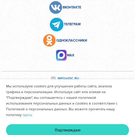
ВКОНТАКТЕ
ТЕЛЕГРАМ
ОДНОКЛАССНИКИ
МАХ
INFO@IDC.RU
Мы используем cookies для улучшения работы сайта, анализа
трафика и персонализации. Используя сайт или кликая на
"Подтверждаю", вы соглашаетесь с нашей политикой
Все персональные данные сотрудников размещены с их
использования персональных данных и cookies в соответствии с
согласия
Политикой о персональных данных. Вы можете прочитать нашу
политику
здесь
Областное государственное автономное учреждение
здравоохранения "Иркутский областной клинический
Подтверждаю
консультативно-диагностический центр им. И.В. Ушакова"