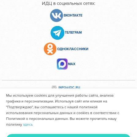
ИДЦ в социальных сетях:
ВКОНТАКТЕ
ТЕЛЕГРАМ
ОДНОКЛАССНИКИ
МАХ
INFO@IDC.RU
Мы используем cookies для улучшения работы сайта, анализа
трафика и персонализации. Используя сайт или кликая на
"Подтверждаю", вы соглашаетесь с нашей политикой
Все персональные данные сотрудников размещены с их
использования персональных данных и cookies в соответствии с
согласия
Политикой о персональных данных. Вы можете прочитать нашу
политику
здесь
Областное государственное автономное учреждение
здравоохранения "Иркутский областной клинический