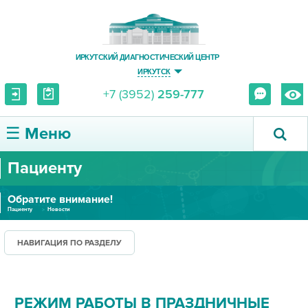
ИРКУТСКИЙ ДИАГНОСТИЧЕСКИЙ ЦЕНТР
ИРКУТСК
+7 (3952)
259-777
☰ Меню
Пациенту
О ЦЕНТРЕ
Обратите внимание!
УСЛУГИ И ЦЕНЫ
Пациенту
Новости
ПАЦИЕНТУ
НАВИГАЦИЯ ПО РАЗДЕЛУ
ВРАЧУ
РЕЖИМ РАБОТЫ В ПРАЗДНИЧНЫЕ
ПРАВОВАЯ ИНФОРМАЦИЯ