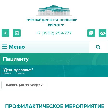
ИРКУТСКИЙ ДИАГНОСТИЧЕСКИЙ ЦЕНТР
ИРКУТСК
+7 (3952)
259-777
☰ Меню
Пациенту
О ЦЕНТРЕ
"День здоровья"
УСЛУГИ И ЦЕНЫ
Пациенту
Новости
ПАЦИЕНТУ
НАВИГАЦИЯ ПО РАЗДЕЛУ
ВРАЧУ
ПРОФИЛАКТИЧЕСКОЕ МЕРОПРИЯТИЕ
ПРАВОВАЯ ИНФОРМАЦИЯ