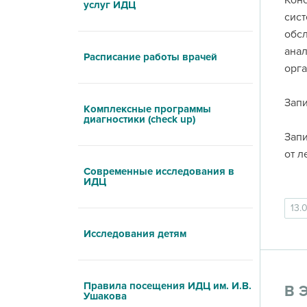
Конс
услуг ИДЦ
сист
обсл
анал
Расписание работы врачей
орга
Запи
Комплексные программы
диагностики (check up)
Запи
от л
Современные исследования в
ИДЦ
13.
Исследования детям
Правила посещения ИДЦ им. И.В.
В 
Ушакова