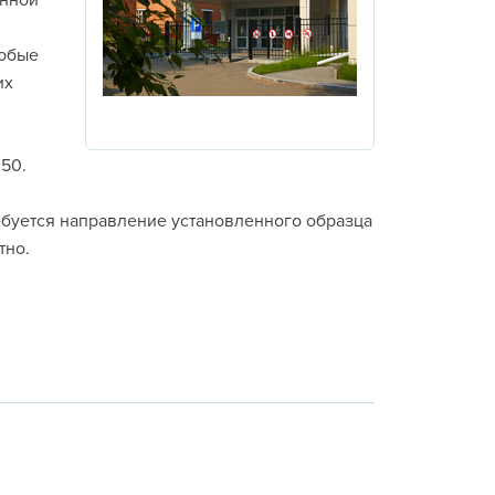
инной
любые
их
350.
ебуется направление установленного образца
тно.