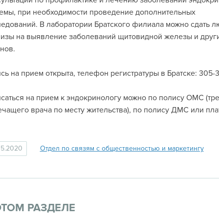
ультации по профилактике и лечению заболеваний эндокр
емы, при необходимости проведение дополнительных
едований. В лаборатории Братского филиала можно сдать 
изы на выявление заболеваний щитовидной железы и друг
нов.
сь на прием открыта, телефон регистратуры в Братске: 305-
саться на прием к эндокринологу можно по полису ОМС (тр
ечащего врача по месту жительства), по полису ДМС или пла
05.2020
Отдел по связям с общественностью и маркетингу
ЭТОМ РАЗДЕЛЕ