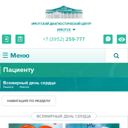
ИРКУТСКИЙ ДИАГНОСТИЧЕСКИЙ ЦЕНТР
ИРКУТСК
+7 (3952)
259-777
☰ Меню
Пациенту
О ЦЕНТРЕ
Всемирный день сердца
УСЛУГИ И ЦЕНЫ
Пациенту
Новости
ПАЦИЕНТУ
НАВИГАЦИЯ ПО РАЗДЕЛУ
ВРАЧУ
ВСЕМИРНЫЙ ДЕНЬ СЕРДЦА
ПРАВОВАЯ ИНФОРМАЦИЯ