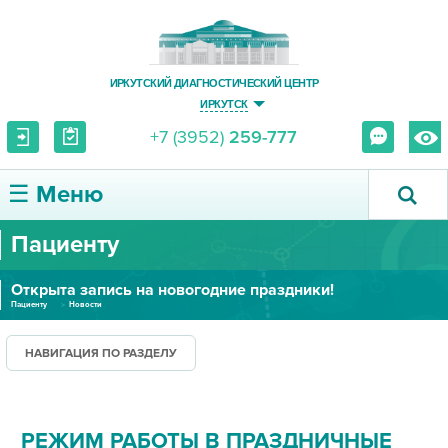
ИРКУТСКИЙ ДИАГНОСТИЧЕСКИЙ ЦЕНТР
ИРКУТСК
+7 (3952)
259-777
☰ Меню
Пациенту
О ЦЕНТРЕ
Открыта запись на новогодние праздники!
УСЛУГИ И ЦЕНЫ
Пациенту
Новости
ПАЦИЕНТУ
НАВИГАЦИЯ ПО РАЗДЕЛУ
ВРАЧУ
РЕЖИМ РАБОТЫ В ПРАЗДНИЧНЫЕ
ПРАВОВАЯ ИНФОРМАЦИЯ