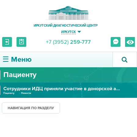
ИРКУТСКИЙ ДИАГНОСТИЧЕСКИЙ ЦЕНТР
ИРКУТСК
+7 (3952)
259-777
☰ Меню
Пациенту
О ЦЕНТРЕ
Сотрудники ИДЦ приняли участие в донорской акции
УСЛУГИ И ЦЕНЫ
Пациенту
Новости
ПАЦИЕНТУ
НАВИГАЦИЯ ПО РАЗДЕЛУ
ВРАЧУ
ПРАВОВАЯ ИНФОРМАЦИЯ