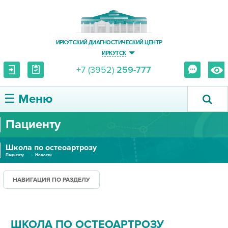
ИРКУТСКИЙ ДИАГНОСТИЧЕСКИЙ ЦЕНТР
ИРКУТСК
+7 (3952)
259-777
☰ Меню
Пациенту
О ЦЕНТРЕ
Школа по остеоартрозу
УСЛУГИ И ЦЕНЫ
Пациенту
Новости
ПАЦИЕНТУ
НАВИГАЦИЯ ПО РАЗДЕЛУ
ВРАЧУ
ШКОЛА ПО ОСТЕОАРТРОЗУ
ПРАВОВАЯ ИНФОРМАЦИЯ