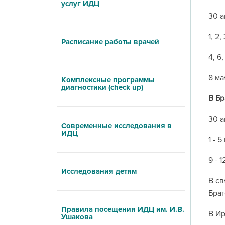
услуг ИДЦ
30 а
1, 2,
Расписание работы врачей
4, 6
8 ма
Комплексные программы
диагностики (check up)
В Бр
30 а
Современные исследования в
ИДЦ
1 - 
9 - 
Исследования детям
В св
Брат
Правила посещения ИДЦ им. И.В.
В Ир
Ушакова