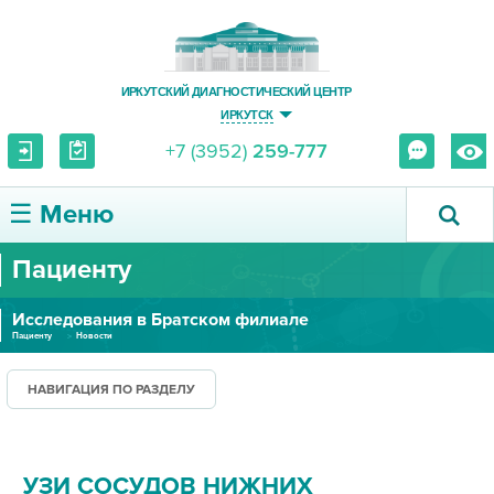
ИРКУТСКИЙ ДИАГНОСТИЧЕСКИЙ ЦЕНТР
ИРКУТСК
+7 (3952)
259-777
☰ Меню
Пациенту
О ЦЕНТРЕ
Исследования в Братском филиале
УСЛУГИ И ЦЕНЫ
Пациенту
Новости
ПАЦИЕНТУ
НАВИГАЦИЯ ПО РАЗДЕЛУ
ВРАЧУ
УЗИ СОСУДОВ НИЖНИХ
ПРАВОВАЯ ИНФОРМАЦИЯ