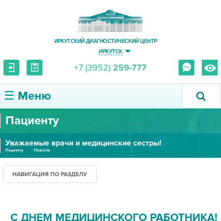
ИРКУТСКИЙ ДИАГНОСТИЧЕСКИЙ ЦЕНТР
ИРКУТСК
+7 (3952)
259-777
☰ Меню
Пациенту
О ЦЕНТРЕ
Уважаемые врачи и медицинские сестры!
УСЛУГИ И ЦЕНЫ
Пациенту
Новости
ПАЦИЕНТУ
НАВИГАЦИЯ ПО РАЗДЕЛУ
ВРАЧУ
С ДНЕМ МЕДИЦИНСКОГО РАБОТНИКА!
ПРАВОВАЯ ИНФОРМАЦИЯ