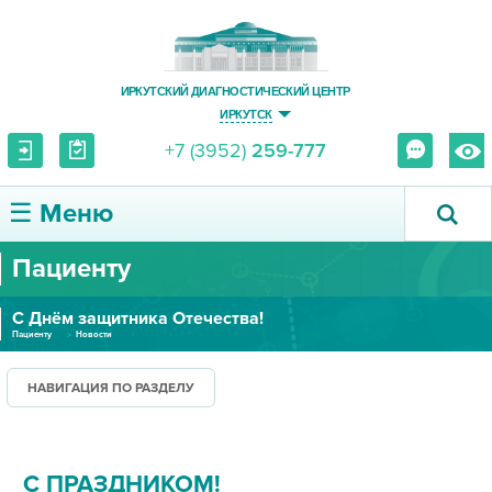
ИРКУТСКИЙ ДИАГНОСТИЧЕСКИЙ ЦЕНТР
ИРКУТСК
+7 (3952)
259-777
☰ Меню
Пациенту
О ЦЕНТРЕ
С Днём защитника Отечества!
УСЛУГИ И ЦЕНЫ
Пациенту
Новости
ПАЦИЕНТУ
НАВИГАЦИЯ ПО РАЗДЕЛУ
ВРАЧУ
С ПРАЗДНИКОМ!
ПРАВОВАЯ ИНФОРМАЦИЯ