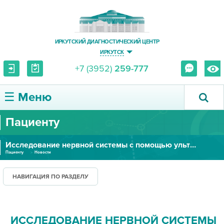
ИРКУТСКИЙ ДИАГНОСТИЧЕСКИЙ ЦЕНТР
ИРКУТСК
+7 (3952)
259-777
☰ Меню
Пациенту
О ЦЕНТРЕ
Исследование нервной системы с помощью ультразвука
УСЛУГИ И ЦЕНЫ
Пациенту
Новости
ПАЦИЕНТУ
НАВИГАЦИЯ ПО РАЗДЕЛУ
ВРАЧУ
ИССЛЕДОВАНИЕ НЕРВНОЙ СИСТЕМЫ
ПРАВОВАЯ ИНФОРМАЦИЯ