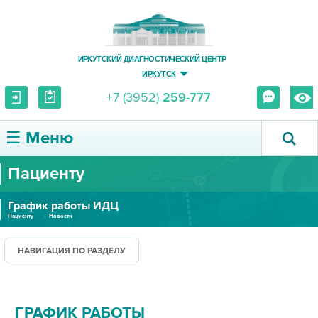
ИРКУТСКИЙ ДИАГНОСТИЧЕСКИЙ ЦЕНТР
ИРКУТСК
+7 (3952)
259-777
☰ Меню
Пациенту
О ЦЕНТРЕ
График работы ИДЦ
УСЛУГИ И ЦЕНЫ
Пациенту
Новости
ПАЦИЕНТУ
НАВИГАЦИЯ ПО РАЗДЕЛУ
ВРАЧУ
ГРАФИК РАБОТЫ
ПРАВОВАЯ ИНФОРМАЦИЯ