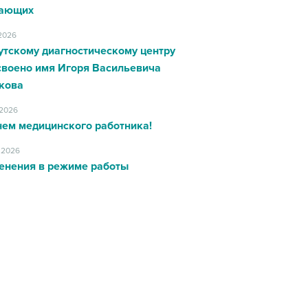
ающих
.2026
утскому диагностическому центру
своено имя Игоря Васильевича
кова
.2026
нем медицинского работника!
.2026
енения в режиме работы