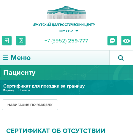
ИРКУТСКИЙ ДИАГНОСТИЧЕСКИЙ ЦЕНТР
ИРКУТСК
+7 (3952)
259-777
☰ Меню
Пациенту
О ЦЕНТРЕ
Сертификат для поездки за границу
УСЛУГИ И ЦЕНЫ
Пациенту
Новости
ПАЦИЕНТУ
НАВИГАЦИЯ ПО РАЗДЕЛУ
ВРАЧУ
СЕРТИФИКАТ ОБ ОТСУТСТВИИ
ПРАВОВАЯ ИНФОРМАЦИЯ