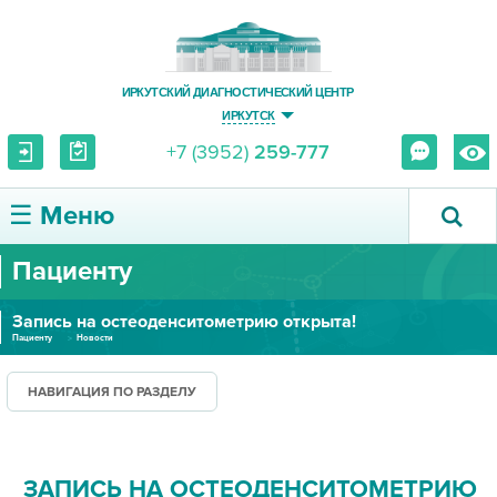
ИРКУТСКИЙ ДИАГНОСТИЧЕСКИЙ ЦЕНТР
ИРКУТСК
+7 (3952)
259-777
☰ Меню
Пациенту
О ЦЕНТРЕ
Запись на остеоденситометрию открыта!
УСЛУГИ И ЦЕНЫ
Пациенту
Новости
ПАЦИЕНТУ
НАВИГАЦИЯ ПО РАЗДЕЛУ
ВРАЧУ
ЗАПИСЬ НА ОСТЕОДЕНСИТОМЕТРИЮ
ПРАВОВАЯ ИНФОРМАЦИЯ