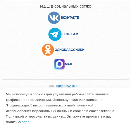
ИДЦ в социальных сетях:
ВКОНТАКТЕ
ТЕЛЕГРАМ
ОДНОКЛАССНИКИ
МАХ
INFO@IDC.RU
Мы используем cookies для улучшения работы сайта, анализа
трафика и персонализации. Используя сайт или кликая на
"Подтверждаю", вы соглашаетесь с нашей политикой
Все персональные данные сотрудников размещены с их
использования персональных данных и cookies в соответствии с
согласия
Политикой о персональных данных. Вы можете прочитать нашу
политику
здесь
Областное государственное автономное учреждение