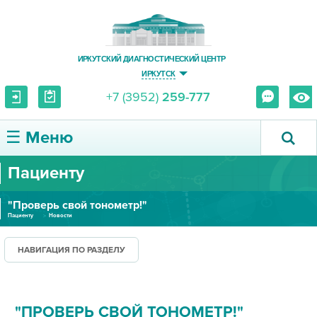
ИРКУТСКИЙ ДИАГНОСТИЧЕСКИЙ ЦЕНТР
ИРКУТСК
+7 (3952)
259-777
☰ Меню
Пациенту
О ЦЕНТРЕ
"Проверь свой тонометр!"
УСЛУГИ И ЦЕНЫ
Пациенту
Новости
ПАЦИЕНТУ
НАВИГАЦИЯ ПО РАЗДЕЛУ
ВРАЧУ
"ПРОВЕРЬ СВОЙ ТОНОМЕТР!"
ПРАВОВАЯ ИНФОРМАЦИЯ