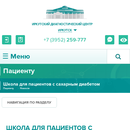
ИРКУТСКИЙ ДИАГНОСТИЧЕСКИЙ ЦЕНТР
ИРКУТСК
+7 (3952)
259-777
☰ Меню
Пациенту
О ЦЕНТРЕ
Школа для пациентов с сахарным диабетом
УСЛУГИ И ЦЕНЫ
Пациенту
Новости
ПАЦИЕНТУ
НАВИГАЦИЯ ПО РАЗДЕЛУ
ВРАЧУ
ШКОЛА ДЛЯ ПАЦИЕНТОВ С
ПРАВОВАЯ ИНФОРМАЦИЯ