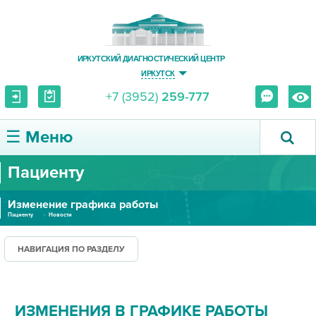
ИРКУТСКИЙ ДИАГНОСТИЧЕСКИЙ ЦЕНТР
ИРКУТСК
+7 (3952)
259-777
☰ Меню
Пациенту
О ЦЕНТРЕ
Изменение графика работы
УСЛУГИ И ЦЕНЫ
Пациенту
Новости
ПАЦИЕНТУ
НАВИГАЦИЯ ПО РАЗДЕЛУ
ВРАЧУ
ИЗМЕНЕНИЯ В ГРАФИКЕ РАБОТЫ
ПРАВОВАЯ ИНФОРМАЦИЯ