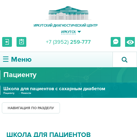
ИРКУТСКИЙ ДИАГНОСТИЧЕСКИЙ ЦЕНТР
ИРКУТСК
+7 (3952)
259-777
☰ Меню
Пациенту
О ЦЕНТРЕ
Школа для пациентов с сахарным диабетом
УСЛУГИ И ЦЕНЫ
Пациенту
Новости
ПАЦИЕНТУ
НАВИГАЦИЯ ПО РАЗДЕЛУ
ВРАЧУ
ШКОЛА ДЛЯ ПАЦИЕНТОВ
ПРАВОВАЯ ИНФОРМАЦИЯ