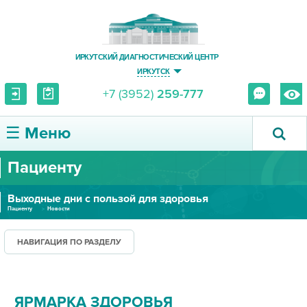
ИРКУТСКИЙ ДИАГНОСТИЧЕСКИЙ ЦЕНТР
ИРКУТСК
+7 (3952)
259-777
☰ Меню
Пациенту
О ЦЕНТРЕ
Выходные дни с пользой для здоровья
УСЛУГИ И ЦЕНЫ
Пациенту
Новости
ПАЦИЕНТУ
НАВИГАЦИЯ ПО РАЗДЕЛУ
ВРАЧУ
ЯРМАРКА ЗДОРОВЬЯ
ПРАВОВАЯ ИНФОРМАЦИЯ