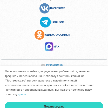
ВКОНТАКТЕ
ТЕЛЕГРАМ
ОДНОКЛАССНИКИ
МАХ
INFO@IDC.RU
Мы используем cookies для улучшения работы сайта, анализа
трафика и персонализации. Используя сайт или кликая на
"Подтверждаю", вы соглашаетесь с нашей политикой
Все персональные данные сотрудников размещены с их
использования персональных данных и cookies в соответствии с
согласия
Политикой о персональных данных. Вы можете прочитать нашу
политику
здесь
Областное государственное автономное учреждение
здравоохранения "Иркутский областной клинический
Подтверждаю