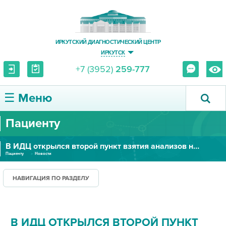
ИРКУТСКИЙ ДИАГНОСТИЧЕСКИЙ ЦЕНТР
ИРКУТСК
+7 (3952)
259-777
☰ Меню
Пациенту
О ЦЕНТРЕ
В ИДЦ открылся второй пункт взятия анализов на COVID-19
УСЛУГИ И ЦЕНЫ
Пациенту
Новости
ПАЦИЕНТУ
НАВИГАЦИЯ ПО РАЗДЕЛУ
ВРАЧУ
В ИДЦ ОТКРЫЛСЯ ВТОРОЙ ПУНКТ
ПРАВОВАЯ ИНФОРМАЦИЯ