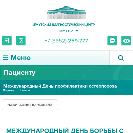
ИРКУТСКИЙ ДИАГНОСТИЧЕСКИЙ ЦЕНТР
ИРКУТСК
+7 (3952)
259-777
☰ Меню
Пациенту
О ЦЕНТРЕ
Международный День профилактики остеопороза
УСЛУГИ И ЦЕНЫ
Пациенту
Новости
ПАЦИЕНТУ
НАВИГАЦИЯ ПО РАЗДЕЛУ
ВРАЧУ
МЕЖДУНАРОДНЫЙ ДЕНЬ БОРЬБЫ С
ПРАВОВАЯ ИНФОРМАЦИЯ