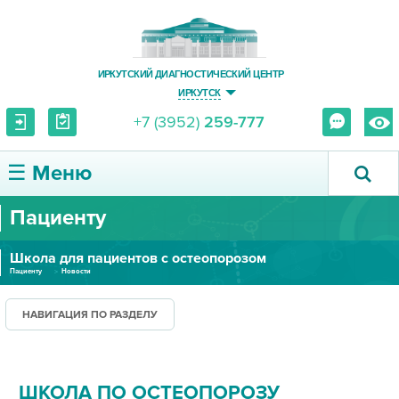
ИРКУТСКИЙ ДИАГНОСТИЧЕСКИЙ ЦЕНТР
ИРКУТСК
+7 (3952)
259-777
☰ Меню
Пациенту
О ЦЕНТРЕ
Школа для пациентов с остеопорозом
УСЛУГИ И ЦЕНЫ
Пациенту
Новости
ПАЦИЕНТУ
НАВИГАЦИЯ ПО РАЗДЕЛУ
ВРАЧУ
ШКОЛА ПО ОСТЕОПОРОЗУ
ПРАВОВАЯ ИНФОРМАЦИЯ