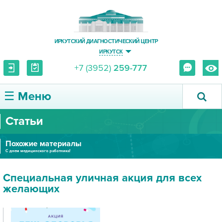
ИРКУТСКИЙ ДИАГНОСТИЧЕСКИЙ ЦЕНТР
ИРКУТСК
+7 (3952)
259-777
☰ Меню
Статьи
О ЦЕНТРЕ
Похожие материалы
УСЛУГИ И ЦЕНЫ
С днем медицинского работника!
ПАЦИЕНТУ
Специальная уличная акция для всех
желающих
ВРАЧУ
ПРАВОВАЯ ИНФОРМАЦИЯ