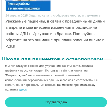
24 апреля 2025
Отдел по связям с общественностью и маркетингу
Уважаемые пациенты, в связи с праздничными днями
в апреле и мае внесены изменения в расписание
работы ИДЦ в Иркутске и в Братске. Пожалуйста,
обратите на это внимание при планировании визита в
ИДЦ!
Школа для пациентов с остеопорозом
Мы используем cookies для улучшения работы сайта, анализа
трафика и персонализации. Используя сайт или кликая на
"Подтверждаю", вы соглашаетесь с нашей политикой
использования персональных данных и cookies в соответствии с
Политикой о персональных данных. Вы можете прочитать нашу
политику
здесь
Подтверждаю
17 апреля 2025
Отдел по связям с общественностью и маркетингу
Главная
Услуги и цены
Оплата
Кабинет