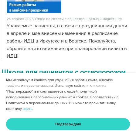
24 апреля 2025
Отдел по связям с общественностью и маркетингу
Уважаемые пациенты, в связи с праздничными днями
в апреле и мае внесены изменения в расписание
работы ИДЦ в Иркутске и в Братске. Пожалуйста,
обратите на это внимание при планировании визита в
ИДЦ!
Школа для пациентов с остеопорозом
Мы используем cookies для улучшения работы сайта, анализа
трафика и персонализации. Используя сайт или кликая на
"Подтверждаю", вы соглашаетесь с нашей политикой
использования персональных данных и cookies в соответствии с
Политикой о персональных данных. Вы можете прочитать нашу
политику
здесь
Подтверждаю
17 апреля 2025
Отдел по связям с общественностью и маркетингу
Главная
Услуги и цены
Оплата
Кабинет