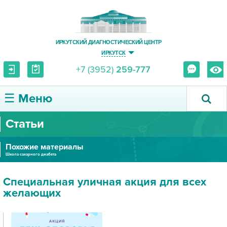
ИРКУТСКИЙ ДИАГНОСТИЧЕСКИЙ ЦЕНТР
ИРКУТСК
+7 (3952)
259-777
☰ Меню
Статьи
О ЦЕНТРЕ
Похожие материалы
УСЛУГИ И ЦЕНЫ
Школа сахарного диабета
ПАЦИЕНТУ
Специальная уличная акция для всех
желающих
ВРАЧУ
ПРАВОВАЯ ИНФОРМАЦИЯ