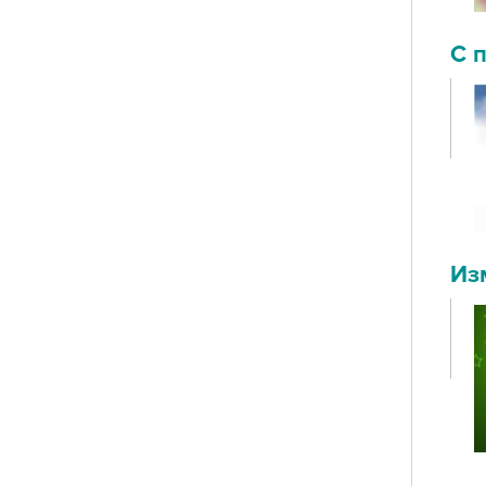
С 
Из