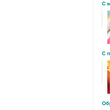
С 
С 
Об