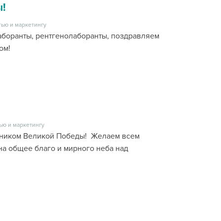
!
ью и маркетингу
аборанты, рентгенолаборанты, поздравляем
ом!
ью и маркетингу
дником Великой Победы! Желаем всем
а общее благо и мирного неба над