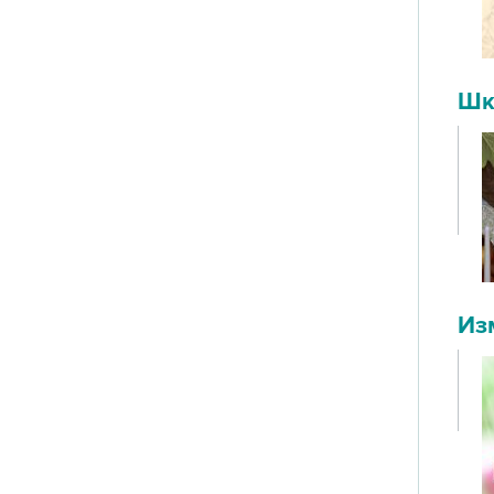
Шк
Из