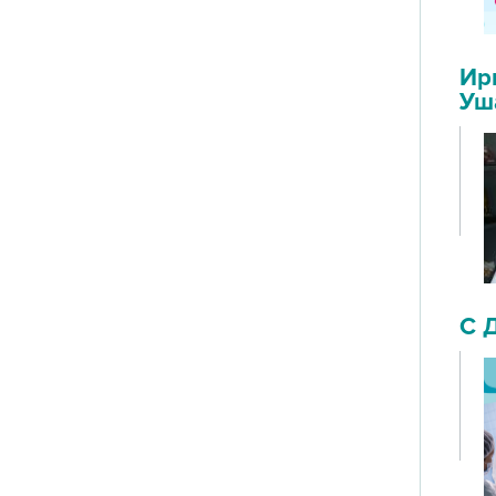
Ир
Уш
С 