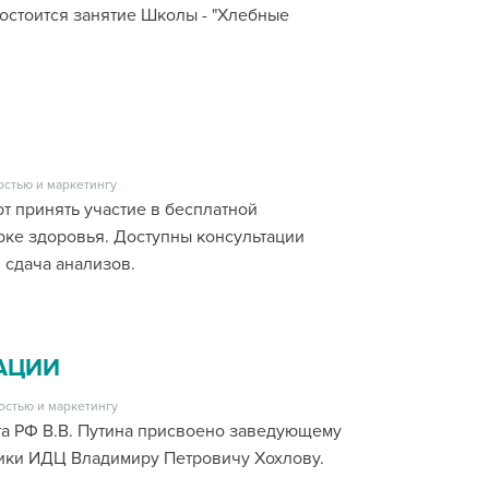
остоится занятие Школы - "Хлебные
остью и маркетингу
т принять участие в бесплатной
ке здоровья. Доступны консультации
 сдача анализов.
АЦИИ
остью и маркетингу
а РФ В.В. Путина присвоено заведующему
ики ИДЦ Владимиру Петровичу Хохлову.