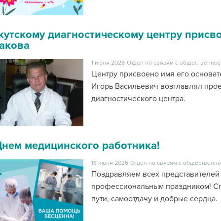
кутскому диагностическому центру присв
акова
1 июля 2026
Отдел по связям с общественнос
Центру присвоено имя его основате
Игорь Васильевич возглавлял прое
диагностического центра.
Днем медицинского работника!
18 июня 2026
Отдел по связям с общественно
Поздравляем всех представителей
профессиональным праздником! Сп
пути, самоотдачу и добрые сердц