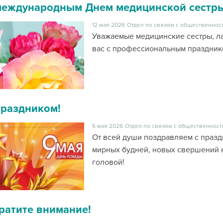
международным Днем медицинской сестры
12 мая 2026
Отдел по связям с общественност
Уважаемые медицинские сестры, л
вас с профессиональным праздник
праздником!
6 мая 2026
Отдел по связям с общественност
От всей души поздравляем с праз
мирных будней, новых свершений н
головой!
ратите внимание!