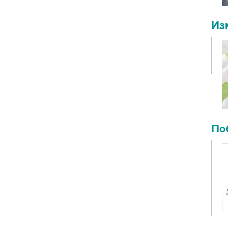
Из
По