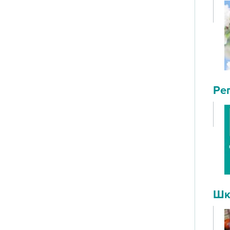
Ре
Шк