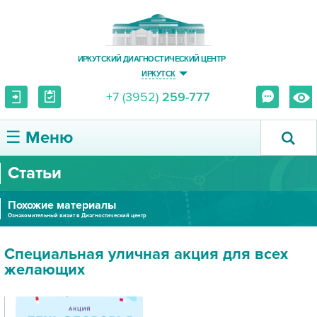
ИРКУТСКИЙ ДИАГНОСТИЧЕСКИЙ ЦЕНТР
ИРКУТСК
+7 (3952)
259-777
☰ Меню
Статьи
О ЦЕНТРЕ
Похожие материалы
УСЛУГИ И ЦЕНЫ
Ознакомительный визит в Диагностический центр
ПАЦИЕНТУ
Специальная уличная акция для всех
желающих
ВРАЧУ
ПРАВОВАЯ ИНФОРМАЦИЯ