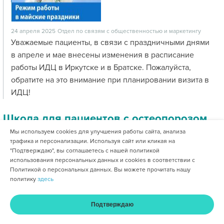
24 апреля 2025
Отдел по связям с общественностью и маркетингу
Уважаемые пациенты, в связи с праздничными днями
в апреле и мае внесены изменения в расписание
работы ИДЦ в Иркутске и в Братске. Пожалуйста,
обратите на это внимание при планировании визита в
ИДЦ!
Школа для пациентов с остеопорозом
Мы используем cookies для улучшения работы сайта, анализа
трафика и персонализации. Используя сайт или кликая на
"Подтверждаю", вы соглашаетесь с нашей политикой
использования персональных данных и cookies в соответствии с
Политикой о персональных данных. Вы можете прочитать нашу
политику
здесь
Подтверждаю
17 апреля 2025
Отдел по связям с общественностью и маркетингу
Главная
Услуги и цены
Оплата
Кабинет