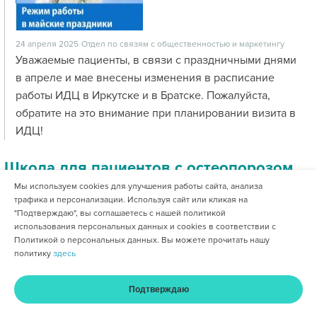
24 апреля 2025
Отдел по связям с общественностью и маркетингу
Уважаемые пациенты, в связи с праздничными днями
в апреле и мае внесены изменения в расписание
работы ИДЦ в Иркутске и в Братске. Пожалуйста,
обратите на это внимание при планировании визита в
ИДЦ!
Школа для пациентов с остеопорозом
Мы используем cookies для улучшения работы сайта, анализа
трафика и персонализации. Используя сайт или кликая на
"Подтверждаю", вы соглашаетесь с нашей политикой
использования персональных данных и cookies в соответствии с
Политикой о персональных данных. Вы можете прочитать нашу
политику
здесь
Подтверждаю
17 апреля 2025
Отдел по связям с общественностью и маркетингу
Главная
Услуги и цены
Оплата
Кабинет