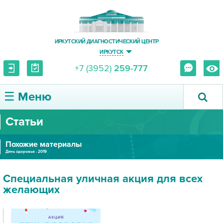
ИРКУТСКИЙ ДИАГНОСТИЧЕСКИЙ ЦЕНТР
ИРКУТСК
+7 (3952)
259-777
☰ Меню
Статьи
О ЦЕНТРЕ
Похожие материалы
УСЛУГИ И ЦЕНЫ
День здоровья - 2019
ПАЦИЕНТУ
Специальная уличная акция для всех
желающих
ВРАЧУ
ПРАВОВАЯ ИНФОРМАЦИЯ