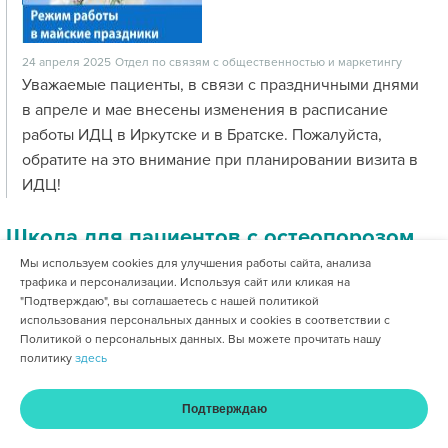
24 апреля 2025
Отдел по связям с общественностью и маркетингу
Уважаемые пациенты, в связи с праздничными днями
в апреле и мае внесены изменения в расписание
работы ИДЦ в Иркутске и в Братске. Пожалуйста,
обратите на это внимание при планировании визита в
ИДЦ!
Школа для пациентов с остеопорозом
Мы используем cookies для улучшения работы сайта, анализа
трафика и персонализации. Используя сайт или кликая на
"Подтверждаю", вы соглашаетесь с нашей политикой
использования персональных данных и cookies в соответствии с
Политикой о персональных данных. Вы можете прочитать нашу
политику
здесь
Подтверждаю
17 апреля 2025
Отдел по связям с общественностью и маркетингу
Главная
Услуги и цены
Оплата
Кабинет