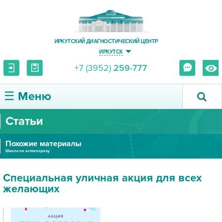
ИРКУТСКИЙ ДИАГНОСТИЧЕСКИЙ ЦЕНТР
ИРКУТСК
+7 (3952)
259-777
☰ Меню
Статьи
О ЦЕНТРЕ
Похожие материалы
УСЛУГИ И ЦЕНЫ
Школа по остеопорозу
ПАЦИЕНТУ
Специальная уличная акция для всех
желающих
ВРАЧУ
ПРАВОВАЯ ИНФОРМАЦИЯ