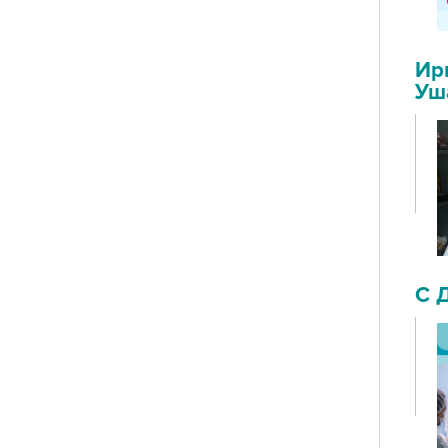
Ир
Уш
С 