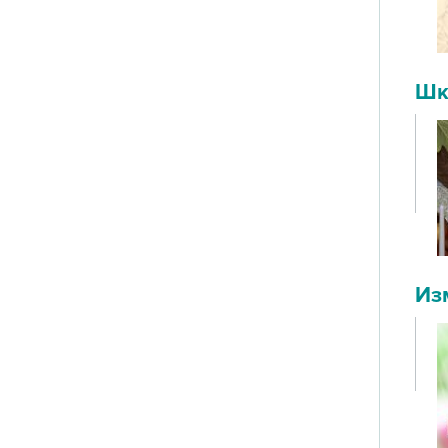
Шк
Из