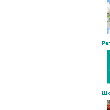
Ре
Шк