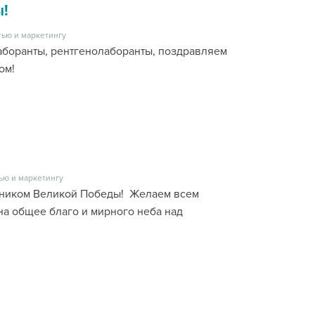
!
ью и маркетингу
аборанты, рентгенолаборанты, поздравляем
ом!
ью и маркетингу
дником Великой Победы! Желаем всем
а общее благо и мирного неба над