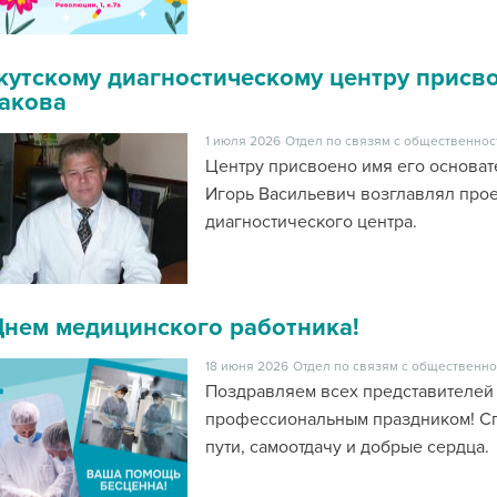
кутскому диагностическому центру присв
акова
1 июля 2026
Отдел по связям с общественнос
Центру присвоено имя его основате
Игорь Васильевич возглавлял прое
диагностического центра.
Днем медицинского работника!
18 июня 2026
Отдел по связям с общественно
Поздравляем всех представителей
профессиональным праздником! Сп
пути, самоотдачу и добрые сердц