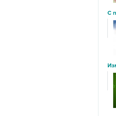
С 
Из