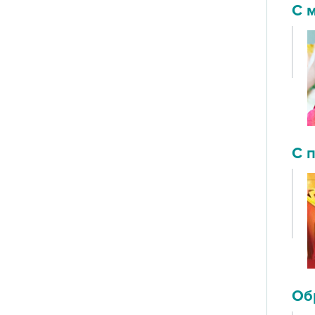
С 
С 
Об