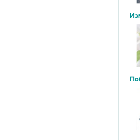
Из
По