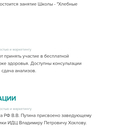
остоится занятие Школы - "Хлебные
остью и маркетингу
т принять участие в бесплатной
ке здоровья. Доступны консультации
 сдача анализов.
АЦИИ
остью и маркетингу
а РФ В.В. Путина присвоено заведующему
ики ИДЦ Владимиру Петровичу Хохлову.