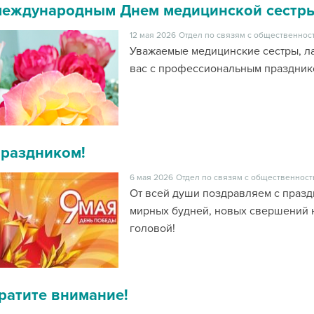
международным Днем медицинской сестры
12 мая 2026
Отдел по связям с общественност
Уважаемые медицинские сестры, л
вас с профессиональным праздник
праздником!
6 мая 2026
Отдел по связям с общественност
От всей души поздравляем с праз
мирных будней, новых свершений н
головой!
ратите внимание!