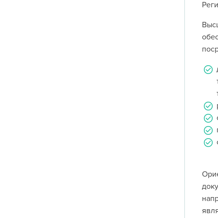
Реги
Выс
обе
поср
Ори
док
напр
явля