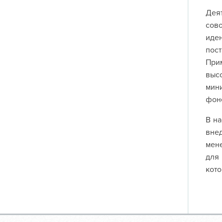
Деят
сов
иде
пост
При
выс
мин
фон
В на
внед
мене
для 
кото