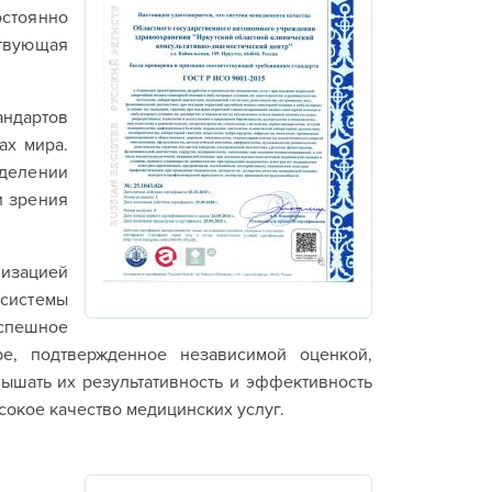
стоянно
ствующая
андартов
ах мира.
елении
и зрения
изацией
системы
спешное
е, подтвержденное независимой оценкой,
ышать их результативность и эффективность
сокое качество медицинских услуг.