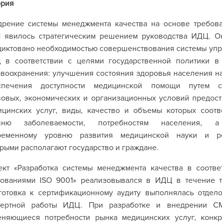
ория
дрение системы менеджмента качества на основе требов
1 явилось стратегическим решением руководства ИДЦ. 
диктовано необходимостью совершенствования системы уп
 в соответствии с целями государственной политики в
воохранения: улучшения состояния здоровья населения н
спечения доступности медицинской помощи путем с
вовых, экономических и организационных условий предос
ицинских услуг, виды, качество и объемы которых соотв
вню заболеваемости, потребностям населения, 
ременному уровню развития медицинской науки и ре
рыми располагают государство и граждане.
ект «Разработка системы менеджмента качества в соотве
бованиями ISO 9001» реализовывался в ИДЦ в течение т
готовка к сертификационному аудиту выполнялась отдело
пертной работы ИДЦ. При разработке и внедрении С
еняющиеся потребности рынка медицинских услуг, конк