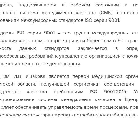
дрена, поддерживается в рабочем состоянии и по
чшается система менеджмента качества (СМК), соответ
ованиям международных стандартов ISO серии 9001.
ндарты ISO серии 9001 – это группа международных ст
вления качеством, которые приняты более чем в 90 стран
ность данных стандартов заключается в опред
ообразных требований к управлению организацией с точк
печения качества ее деятельности.
 им. И.В. Ушакова является первой медицинской орган
утской области, получившей сертификат соответствия 
еджмента качества требованиям ISO 9001:2015. У
кционирование системы менеджмента качества в Центр
оляет обеспечивать управляемость всеми процессами, пов
 конечном счете – гарантировать потребителям стабильно вы