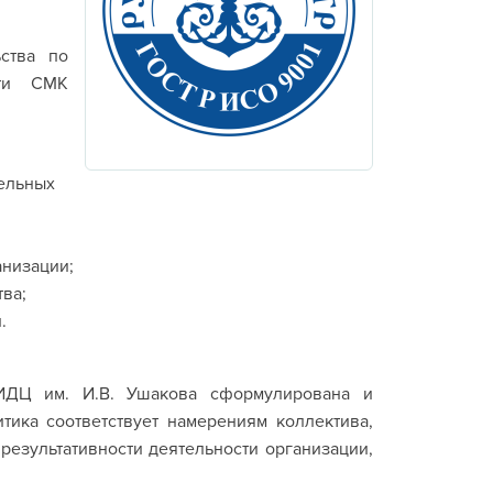
ства по
сти СМК
ельных
анизации;
ва;
.
 ИДЦ им. И.В. Ушакова сформулирована и
тика соответствует намерениям коллектива,
езультативности деятельности организации,