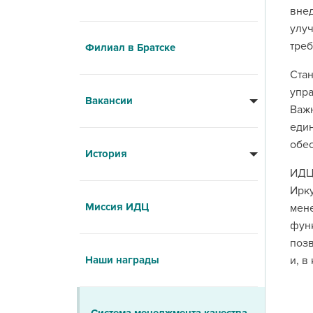
вне
улу
треб
Филиал в Братске
Ста
упра
Вакансии
Важ
един
обес
История
ИДЦ
Ирк
Миссия ИДЦ
мен
фун
позв
Наши награды
и, в