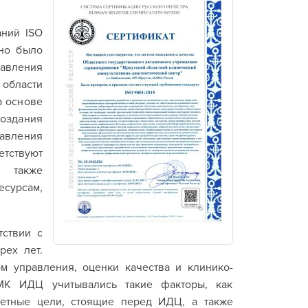
аний ISO
Оно было
равления
 области
а основе
оздания
тавления
етствуют
а также
сурсам,
тствии с
рех лет.
м управления, оценки качества и клинико-
МК ИДЦ учитывались такие факторы, как
ретные цели, стоящие перед ИДЦ, а также