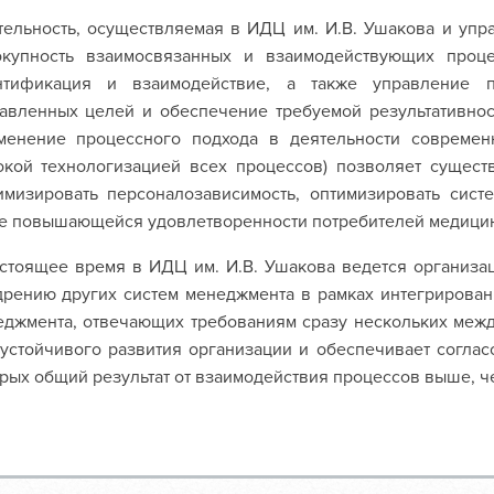
ельность, осуществляемая в ИДЦ им. И.В. Ушакова и упр
окупность взаимосвязанных и взаимодействующих проце
нтификация и взаимодействие, а также управление п
авленных целей и обеспечение требуемой результативнос
менение процессного подхода в деятельности современ
окой технологизацией всех процессов) позволяет сущест
имизировать персоналозависимость, оптимизировать сис
е повышающейся удовлетворенности потребителей медицин
стоящее время в ИДЦ им. И.В. Ушакова ведется организац
рению других систем менеджмента в рамках интегрирован
джмента, отвечающих требованиям сразу нескольких межд
устойчивого развития организации и обеспечивает соглас
рых общий результат от взаимодействия процессов выше, че