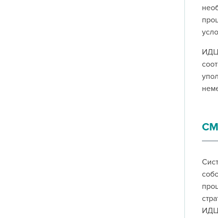
нео
про
усл
ИДЦ
соо
упол
нем
СМ
Сис
собо
про
стра
ИДЦ 