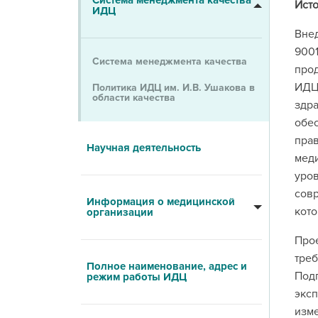
Система менеджмента качества
Ист
ИДЦ
Вне
900
Система менеджмента качества
про
ИДЦ
Политика ИДЦ им. И.В. Ушакова в
области качества
здра
обе
пра
Научная деятельность
мед
уро
сов
Информация о медицинской
кото
организации
Про
тре
Полное наименование, адрес и
Под
режим работы ИДЦ
экс
изм