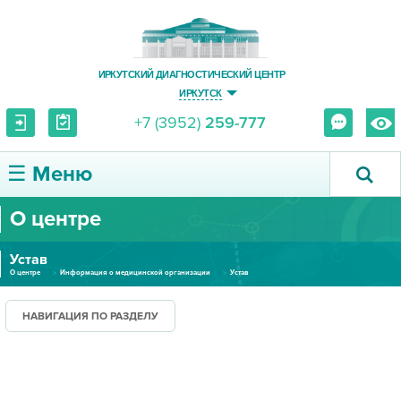
ИРКУТСКИЙ ДИАГНОСТИЧЕСКИЙ ЦЕНТР
ИРКУТСК
+7 (3952)
259-777
☰ Меню
О центре
О ЦЕНТРЕ
Устав
УСЛУГИ И ЦЕНЫ
О центре
Информация о медицинской организации
Устав
ПАЦИЕНТУ
НАВИГАЦИЯ ПО РАЗДЕЛУ
ВРАЧУ
ПРАВОВАЯ ИНФОРМАЦИЯ