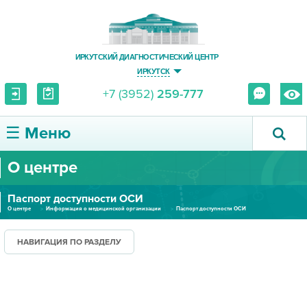
ИРКУТСКИЙ ДИАГНОСТИЧЕСКИЙ ЦЕНТР
ИРКУТСК
+7 (3952)
259-777
☰ Меню
О центре
О ЦЕНТРЕ
Паспорт доступности ОСИ
УСЛУГИ И ЦЕНЫ
О центре
Информация о медицинской организации
Паспорт доступности ОСИ
ПАЦИЕНТУ
НАВИГАЦИЯ ПО РАЗДЕЛУ
ВРАЧУ
ПРАВОВАЯ ИНФОРМАЦИЯ