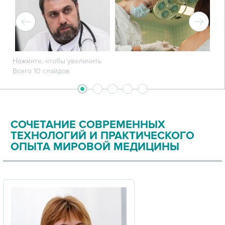
Нажмите, чтобы увеличить
Всего 10 слайдов
2
3
4
5
1
СОЧЕТАНИЕ СОВРЕМЕННЫХ
ТЕХНОЛОГИЙ И ПРАКТИЧЕСКОГО
ОПЫТА МИРОВОЙ МЕДИЦИНЫ