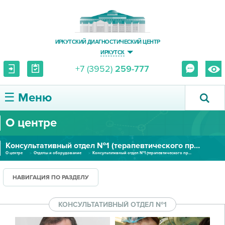
ИРКУТСКИЙ ДИАГНОСТИЧЕСКИЙ ЦЕНТР
ИРКУТСК
+7 (3952)
259-777
☰ Меню
О центре
О ЦЕНТРЕ
Консультативный отдел №1 (терапевтического профиля)
УСЛУГИ И ЦЕНЫ
О центре
Отделы и оборудование
Консультативный отдел №1 (терапевтического профиля)
ПАЦИЕНТУ
НАВИГАЦИЯ ПО РАЗДЕЛУ
ВРАЧУ
КОНСУЛЬТАТИВНЫЙ ОТДЕЛ №1
ПРАВОВАЯ ИНФОРМАЦИЯ