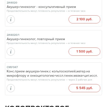
2И4020
Акушер-гинеколог - консультативный прием
Продолжительность минут, готовность результатов — в течение часа
2 100 руб.
2И4020/1
Акушер-гинеколог, повторный прием
Продолжительность минут, готовность результатов — в течение часа
1 500 руб.
СМУ047
Конс.прием акушера-гинек.с кольпоскопией,матер.на
микрофлору и онкоцитологию+иссл.гинек.мазка+цит.иссл.
Продолжительность минут, готовность результатов — через 2 рабочих дня
5 545 руб.