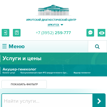
ИРКУТСКИЙ ДИАГНОСТИЧЕСКИЙ ЦЕНТР
ИРКУТСК
+7 (3952)
259-777
☰ Меню
Услуги и цены
О ЦЕНТРЕ
Акушер-гинеколог
УСЛУГИ И ЦЕНЫ
Каталог услуг
Консультативный отдел №2 (хирургического профиля)
Акушер-гинеколог
ПАЦИЕНТУ
ПОКАЗАТЬ ФИЛЬТР
ВРАЧУ
ПРАВОВАЯ ИНФОРМАЦИЯ