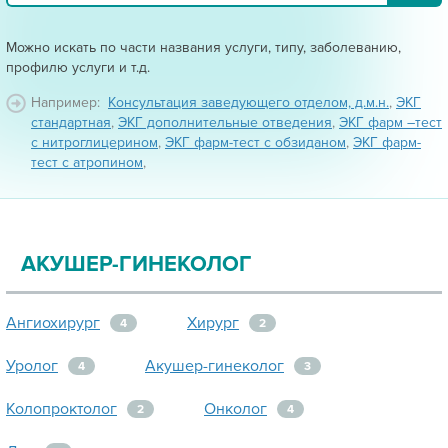
Можно искать по части названия услуги, типу, заболеванию,
профилю услуги и т.д.
Например:
Консультация заведующего отделом, д.м.н.
,
ЭКГ
стандартная
,
ЭКГ дополнительные отведения
,
ЭКГ фарм –тест
с нитроглицерином
,
ЭКГ фарм-тест с обзиданом
,
ЭКГ фарм-
тест с атропином
,
АКУШЕР-ГИНЕКОЛОГ
Ангиохирург
Хирург
4
2
Уролог
Акушер-гинеколог
4
3
Колопроктолог
Онколог
2
4