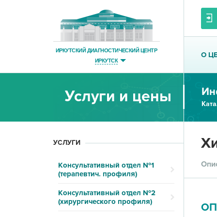
ИРКУТСКИЙ ДИАГНОСТИЧЕСКИЙ ЦЕНТР
О Ц
ИРКУТСК
Ин
Услуги и цены
Ката
Хи
УСЛУГИ
Опи
Консультативный отдел №1
(терапевтич. профиля)
Консультативный отдел №2
(хирургического профиля)
ОП