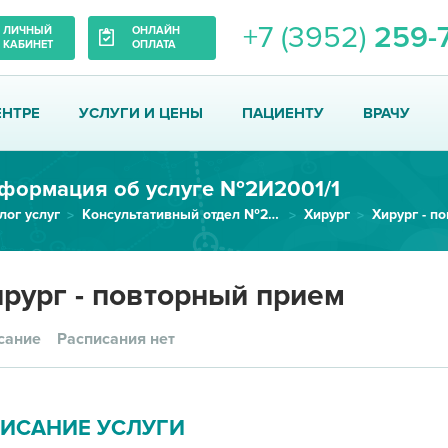
+7 (3952)
259-
ЛИЧНЫЙ
ОНЛАЙН
КАБИНЕТ
ОПЛАТА
ЕНТРЕ
УСЛУГИ И ЦЕНЫ
ПАЦИЕНТУ
ВРАЧУ
формация об услуге №2И2001/1
лог услуг
Консультативный отдел №2 (хирургического профиля)
Хирург
Хирург - п
рург - повторный прием
сание
Расписания нет
ИСАНИЕ УСЛУГИ