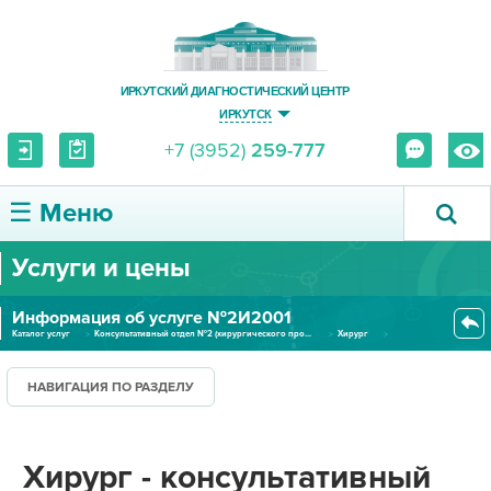
ИРКУТСКИЙ ДИАГНОСТИЧЕСКИЙ ЦЕНТР
ИРКУТСК
+7 (3952)
259-777
☰ Меню
Услуги и цены
О ЦЕНТРЕ
Информация об услуге №2И2001
УСЛУГИ И ЦЕНЫ
Каталог услуг
Консультативный отдел №2 (хирургического профиля)
Хирург
Хирург - консультативный прием...
ПАЦИЕНТУ
НАВИГАЦИЯ ПО РАЗДЕЛУ
ВРАЧУ
Хирург - консультативный
ПРАВОВАЯ ИНФОРМАЦИЯ