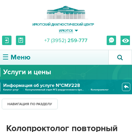
ИРКУТСКИЙ ДИАГНОСТИЧЕСКИЙ ЦЕНТР
ИРКУТСК
+7 (3952)
259-777
☰ Меню
Услуги и цены
О ЦЕНТРЕ
Информация об услуге №СМУ228
УСЛУГИ И ЦЕНЫ
Каталог услуг
Консультативный отдел №2 (хирургического профиля)
Колопроктолог
Колопроктолог повторный прием...
ПАЦИЕНТУ
НАВИГАЦИЯ ПО РАЗДЕЛУ
ВРАЧУ
Колопроктолог повторный
ПРАВОВАЯ ИНФОРМАЦИЯ