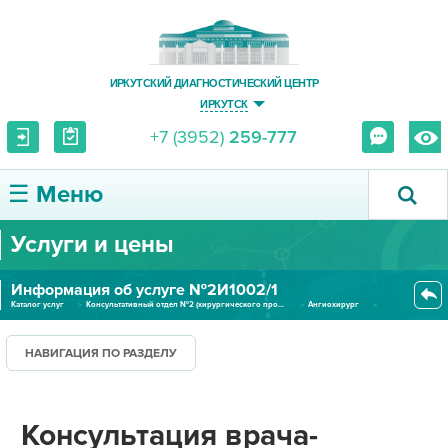
ИРКУТСКИЙ ДИАГНОСТИЧЕСКИЙ ЦЕНТР
ИРКУТСК
+7 (3952)
259-777
☰ Меню
Услуги и цены
О ЦЕНТРЕ
Информация об услуге №2И1002/1
УСЛУГИ И ЦЕНЫ
Каталог услуг
Консультативный отдел №2 (хирургического профиля)
Ангиохирург
Консультация врача-флеболога -...
ПАЦИЕНТУ
НАВИГАЦИЯ ПО РАЗДЕЛУ
ВРАЧУ
Консультация врача-
ПРАВОВАЯ ИНФОРМАЦИЯ