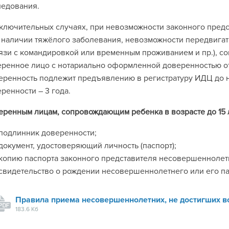
ледования.
ключительных случаях, при невозможности законного пред
 наличии тяжёлого заболевания, невозможности передвигат
язи с командировкой или временным проживанием и пр.), с
ренное лицо с нотариально оформленной доверенностью от
ренность подлежит предъявлению в регистратуру ИДЦ до н
ренности – 3 года.
ренным лицам, сопровождающим ребенка в возрасте до 15 л
подлинник доверенности;
документ, удостоверяющий личность (паспорт);
копию паспорта законного представителя несовершеннолет
свидетельство о рождении несовершеннолетнего или его па
Правила приема несовершеннолетних, не достигших во
183.6 Кб