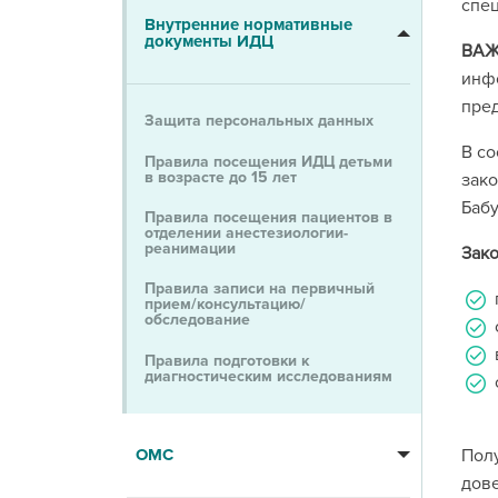
спец
Внутренние нормативные
документы ИДЦ
ВАЖ
инфо
пред
Защита персональных данных
В со
Правила посещения ИДЦ детьми
в возрасте до 15 лет
зако
Бабу
Правила посещения пациентов в
отделении анестезиологии-
реанимации
Зако
Правила записи на первичный
прием/консультацию/
обследование
Правила подготовки к
диагностическим исследованиям
ОМС
Полу
дове