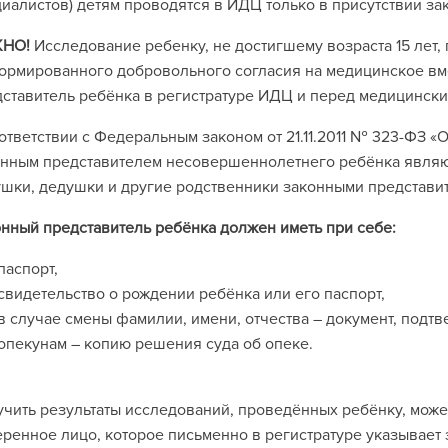
иалистов) детям проводятся в ИДЦ только в присутствии за
НО!
Исследование ребенку, не достигшему возраста 15 лет,
рмированного добровольного согласия на медицинское вм
ставитель ребёнка в регистратуре ИДЦ и перед медицински
ответствии с Федеральным законом от 21.11.2011 № 323-ФЗ «
нным представителем несовершеннолетнего ребёнка являю
шки, дедушки и другие родственники законными представи
нный представитель ребёнка должен иметь при себе:
паспорт,
свидетельство о рождении ребёнка или его паспорт,
в случае смены фамилии, имени, отчества – документ, подт
опекунам – копию решения суда об опеке.
чить результаты исследований, проведённых ребёнку, може
ренное лицо, которое письменно в регистратуре указывает