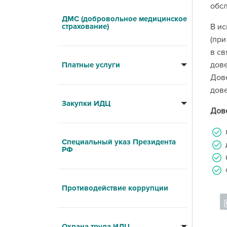
обс
ДМС (добровольное медицинское
страхование)
В ис
(при
в св
дове
Платные услуги
Дове
дове
Закупки ИДЦ
Дове
Специальный указ Президента
РФ
Противодействие коррупции
Охрана труда ИДЦ